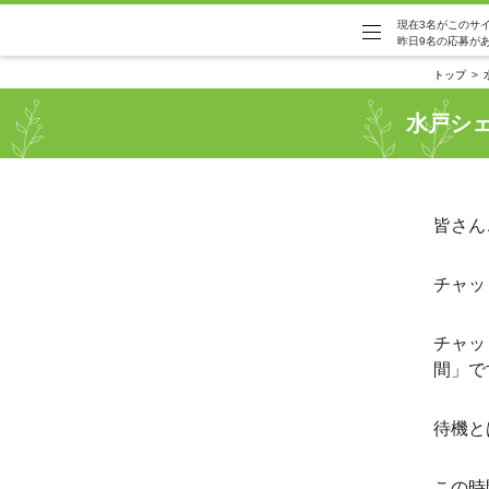
現在3名がこのサ
昨日9名の応募が
トップ
水戸シ
皆さん
チャッ
チャッ
間」で
待機と
この時