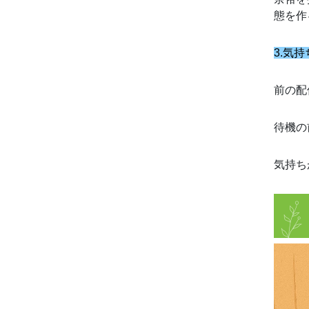
態を作
3.気
前の配
待機の
気持ち