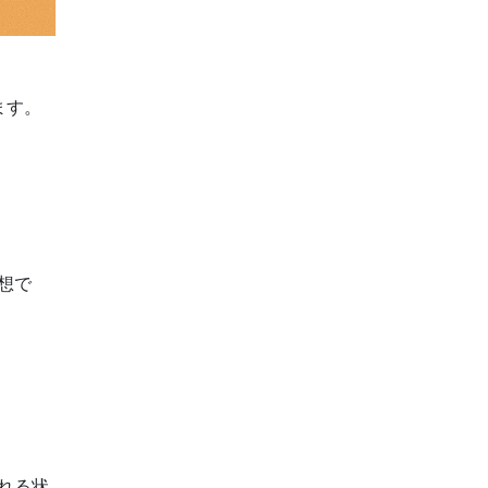
ます。
想で
れる状