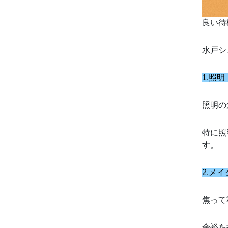
良い待
水戸シ
1.照
照明の
特に照
す。
2.メ
焦って
余裕を