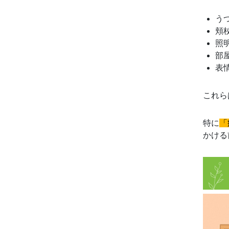
う
頬
照
部
表
これら
特に
「
かける