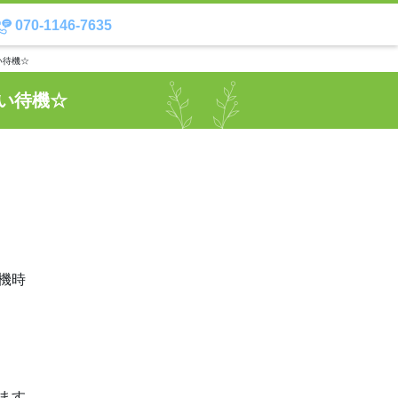
070-1146-7635
い待機☆
い待機☆
機時
ます。