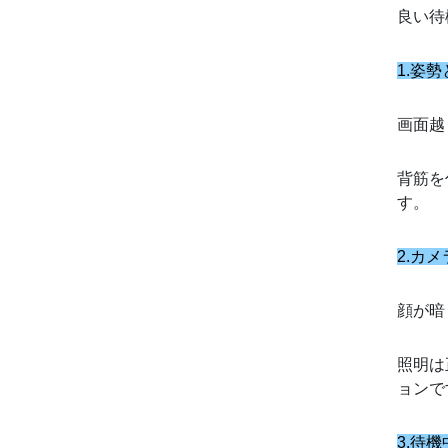
良い待
1.姿
画面越
背筋を
す。
2.カ
顔が暗
照明は
ョンで
3.待