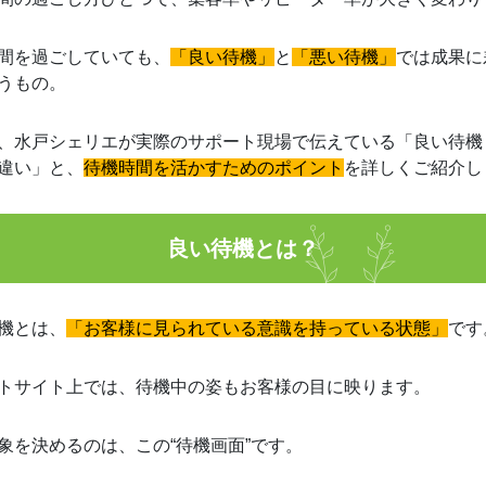
間を過ごしていても、
「良い待機」
と
「悪い待機」
では成果に
うもの。
、水戸シェリエが実際のサポート現場で伝えている「良い待機
違い」と、
待機時間を活かすためのポイント
を詳しくご紹介し
良い待機とは？
機とは、
「お客様に見られている意識を持っている状態」
です
トサイト上では、待機中の姿もお客様の目に映ります。
象を決めるのは、この“待機画面”です。