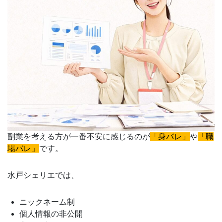
副業を考える方が一番不安に感じるのが
「身バレ」
や
「職
場バレ」
です。
水戸シェリエでは、
ニックネーム制
個人情報の非公開